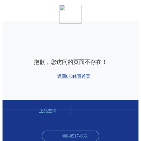
抱歉，您访问的页面不存在！
返回678体育首页
正品查询
400-8517-666